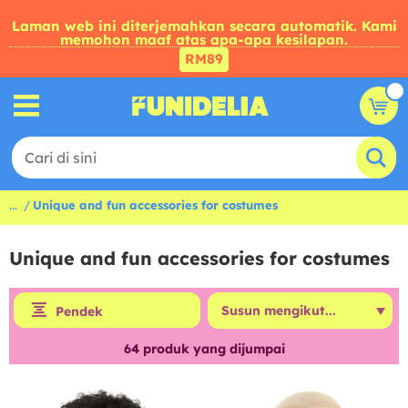
Laman web ini diterjemahkan secara automatik. Kami
memohon maaf atas apa-apa kesilapan.
RM89
...
Unique and fun accessories for costumes
Unique and fun accessories for costumes
Pendek
64
produk yang dijumpai