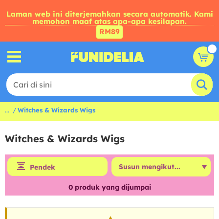
Laman web ini diterjemahkan secara automatik. Kami
memohon maaf atas apa-apa kesilapan.
RM89
...
Witches & Wizards Wigs
Witches & Wizards Wigs
Pendek
0
produk yang dijumpai