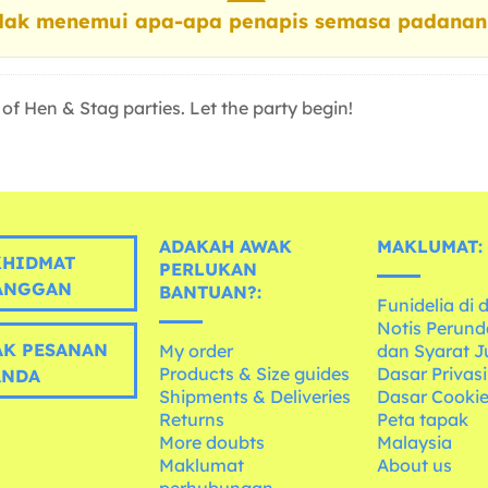
dak menemui apa-apa penapis semasa padanan
s of Hen & Stag parties. Let the party begin!
ADAKAH AWAK
MAKLUMAT:
HIDMAT
PERLUKAN
ANGGAN
BANTUAN?:
Funidelia di 
Notis Perun
K PESANAN
My order
dan Syarat J
Products & Size guides
Dasar Privasi
ANDA
Shipments & Deliveries
Dasar Cooki
Returns
Peta tapak
More doubts
Malaysia
Maklumat
About us