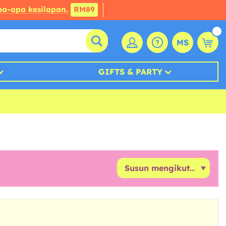
a-apa kesilapan.
RM89
MS
GIFTS & PARTY