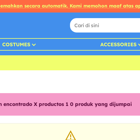
rjemahkan secara automatik. Kami memohon maaf atas ap
COSTUMES
ACCESSORIES
n encontrado X productos 1
0
produk yang dijumpai