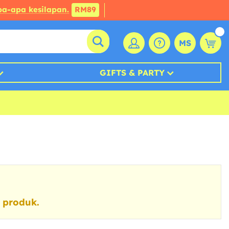
a-apa kesilapan.
RM89
MS
GIFTS & PARTY
 produk.