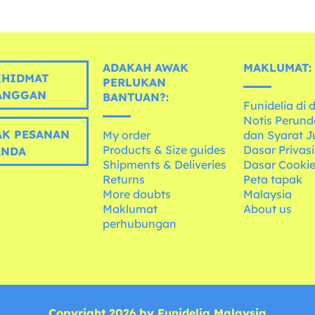
ADAKAH AWAK
MAKLUMAT:
HIDMAT
PERLUKAN
ANGGAN
BANTUAN?:
Funidelia di 
Notis Perun
K PESANAN
My order
dan Syarat J
Products & Size guides
Dasar Privasi
ANDA
Shipments & Deliveries
Dasar Cooki
Returns
Peta tapak
More doubts
Malaysia
Maklumat
About us
perhubungan
Copyright 2026 by Funidelia Malaysia