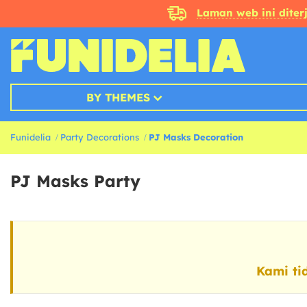
Laman web ini dite
BY THEMES
Funidelia
Party Decorations
PJ Masks Decoration
PJ Masks Party
Kami ti