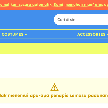
rjemahkan secara automatik. Kami memohon maaf atas ap
COSTUMES
ACCESSORIES
dak menemui apa-apa penapis semasa padanan