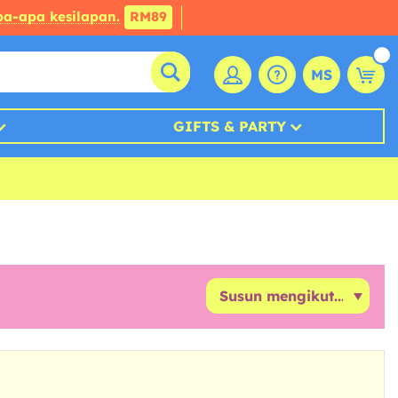
a-apa kesilapan.
RM89
MS
GIFTS & PARTY