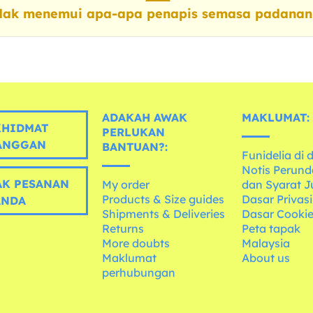
dak menemui apa-apa penapis semasa padanan
ADAKAH AWAK
MAKLUMAT:
HIDMAT
PERLUKAN
ANGGAN
BANTUAN?:
Funidelia di 
Notis Perun
K PESANAN
My order
dan Syarat J
Products & Size guides
Dasar Privasi
ANDA
Shipments & Deliveries
Dasar Cooki
Returns
Peta tapak
More doubts
Malaysia
Maklumat
About us
perhubungan