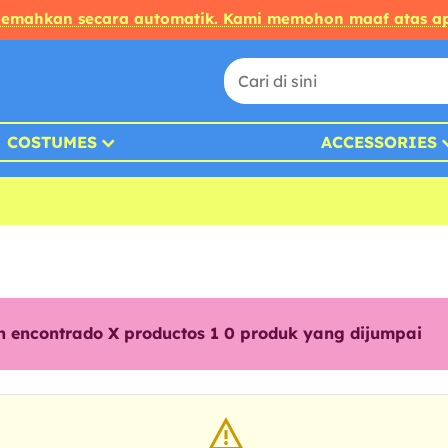
rjemahkan secara automatik. Kami memohon maaf atas ap
COSTUMES
ACCESSORIES
n encontrado X productos 1
0
produk yang dijumpai