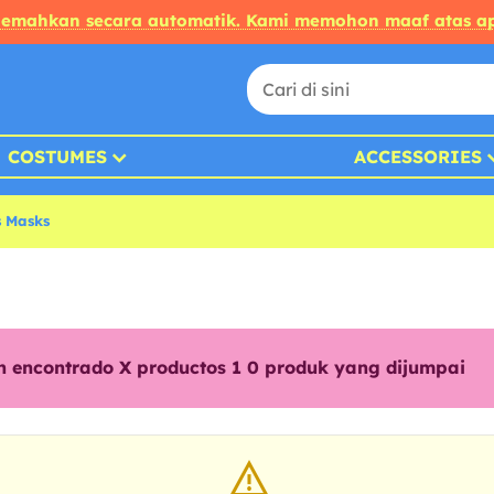
rjemahkan secara automatik. Kami memohon maaf atas ap
COSTUMES
ACCESSORIES
s Masks
n encontrado X productos 1
0
produk yang dijumpai