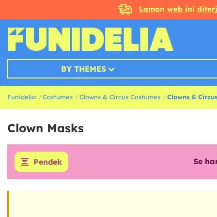
Laman web ini dite
BY THEMES
Funidelia
Costumes
Clowns & Circus Costumes
Clowns & Circu
Clown Masks
Se ha
Pendek