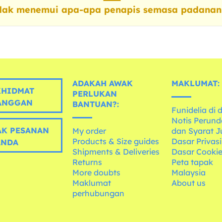
dak menemui apa-apa penapis semasa padanan
ADAKAH AWAK
MAKLUMAT:
HIDMAT
PERLUKAN
ANGGAN
BANTUAN?:
Funidelia di 
Notis Perun
K PESANAN
My order
dan Syarat J
Products & Size guides
Dasar Privasi
ANDA
Shipments & Deliveries
Dasar Cooki
Returns
Peta tapak
More doubts
Malaysia
Maklumat
About us
perhubungan