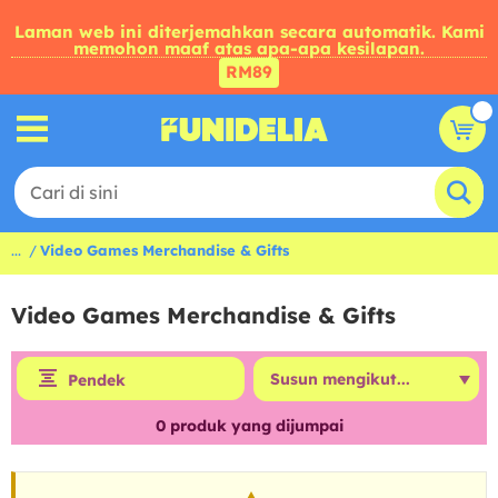
Laman web ini diterjemahkan secara automatik. Kami
memohon maaf atas apa-apa kesilapan.
RM89
...
Video Games Merchandise & Gifts
Video Games Merchandise & Gifts
Pendek
0
produk yang dijumpai