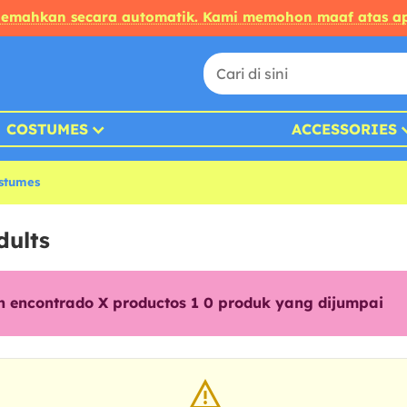
rjemahkan secara automatik. Kami memohon maaf atas ap
COSTUMES
ACCESSORIES
stumes
dults
n encontrado X productos 1
0
produk yang dijumpai