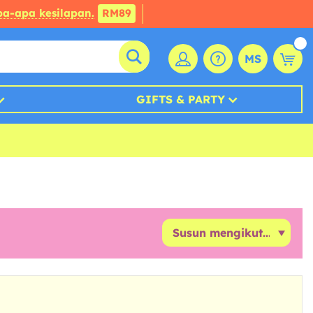
a-apa kesilapan.
RM89
MS
GIFTS & PARTY