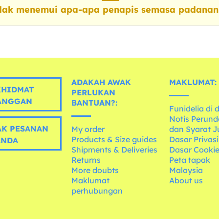
dak menemui apa-apa penapis semasa padanan
ADAKAH AWAK
MAKLUMAT:
HIDMAT
PERLUKAN
ANGGAN
BANTUAN?:
Funidelia di 
Notis Perun
K PESANAN
My order
dan Syarat J
Products & Size guides
Dasar Privasi
ANDA
Shipments & Deliveries
Dasar Cooki
Returns
Peta tapak
More doubts
Malaysia
Maklumat
About us
perhubungan