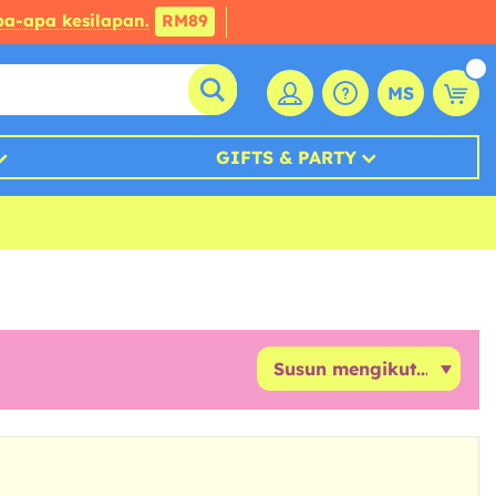
a-apa kesilapan.
RM89
MS
GIFTS & PARTY