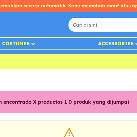
rjemahkan secara automatik. Kami memohon maaf atas ap
COSTUMES
ACCESSORIES
n encontrado X productos 1
0
produk yang dijumpai