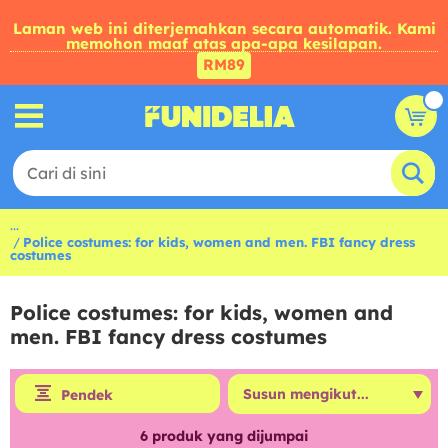
Laman web ini diterjemahkan secara automatik. Kami
memohon maaf atas apa-apa kesilapan.
RM89
...
Police costumes: for kids, women and men. FBI fancy dress
costumes
Police costumes: for kids, women and
men. FBI fancy dress costumes
Pendek
6
produk yang dijumpai