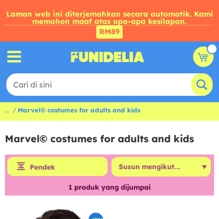
Laman web ini diterjemahkan secara automatik. Kami
memohon maaf atas apa-apa kesilapan.
RM89
...
Marvel© costumes for adults and kids
Marvel© costumes for adults and kids
Pendek
1
produk yang dijumpai