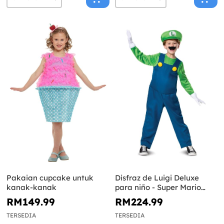
Pakaian cupcake untuk
Disfraz de Luigi Deluxe
kanak-kanak
para niño - Super Mario
Bros
RM149.99
RM224.99
TERSEDIA
TERSEDIA