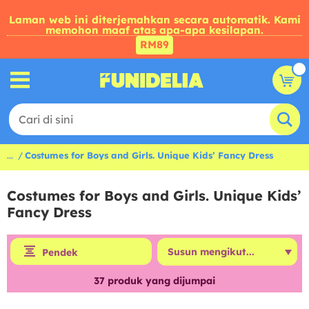
Laman web ini diterjemahkan secara automatik. Kami
memohon maaf atas apa-apa kesilapan.
RM89
...
Costumes for Boys and Girls. Unique Kids’ Fancy Dress
Costumes for Boys and Girls. Unique Kids’
Fancy Dress
Pendek
37
produk yang dijumpai