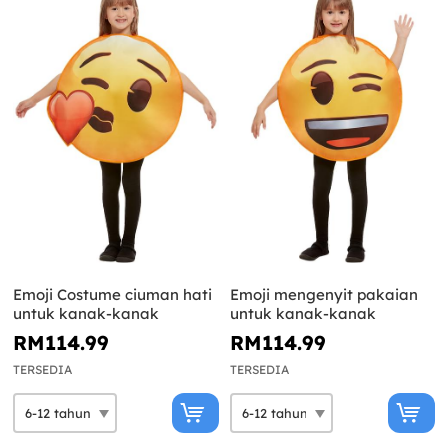
Emoji Costume ciuman hati
Emoji mengenyit pakaian
untuk kanak-kanak
untuk kanak-kanak
RM114.99
RM114.99
TERSEDIA
TERSEDIA