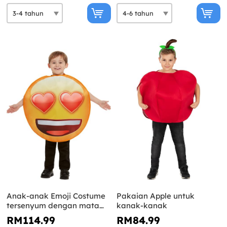
Anak-anak Emoji Costume
Pakaian Apple untuk
tersenyum dengan mata
kanak-kanak
hati
RM114.99
RM84.99