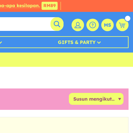
a-apa kesilapan.
RM89
MS
GIFTS & PARTY