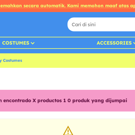
rjemahkan secara automatik. Kami memohon maaf atas ap
COSTUMES
ACCESSORIES
y Costumes
n encontrado X productos 1
0
produk yang dijumpai