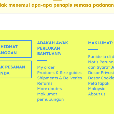
dak menemui apa-apa penapis semasa padanan
ADAKAH AWAK
MAKLUMAT:
HIDMAT
PERLUKAN
ANGGAN
BANTUAN?:
Funidelia di 
Notis Perun
K PESANAN
My order
dan Syarat J
Products & Size guides
Dasar Privasi
ANDA
Shipments & Deliveries
Dasar Cooki
Returns
Peta tapak
More doubts
Malaysia
Maklumat
About us
perhubungan