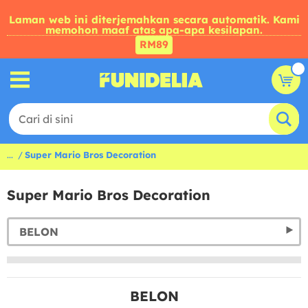
Laman web ini diterjemahkan secara automatik. Kami
memohon maaf atas apa-apa kesilapan.
RM89
...
Super Mario Bros Decoration
Super Mario Bros Decoration
BELON
BELON