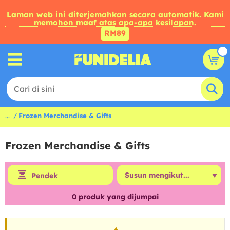
Laman web ini diterjemahkan secara automatik. Kami
memohon maaf atas apa-apa kesilapan.
RM89
...
Frozen Merchandise & Gifts
Frozen Merchandise & Gifts
Pendek
0
produk yang dijumpai