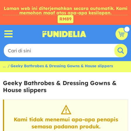
Laman web ini diterjemahkan secara automatik. Kami
memohon maaf atas apa-apa kesilapan.
RM89
...
Geeky Bathrobes & Dressing Gowns & House slippers
Geeky Bathrobes & Dressing Gowns &
House slippers
Kami tidak menemui apa-apa penapis
semasa padanan produk.