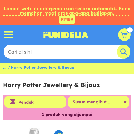
Laman web ini diterjemahkan secara automatik. Kami
memohon maaf atas apa-apa kesilapan.
RM89
...
Harry Potter Jewellery & Bijoux
Harry Potter Jewellery & Bijoux
Pendek
1
produk yang dijumpai