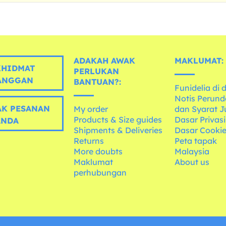
ADAKAH AWAK
MAKLUMAT:
HIDMAT
PERLUKAN
ANGGAN
BANTUAN?:
Funidelia di 
Notis Perun
K PESANAN
My order
dan Syarat J
Products & Size guides
Dasar Privasi
ANDA
Shipments & Deliveries
Dasar Cooki
Returns
Peta tapak
More doubts
Malaysia
Maklumat
About us
perhubungan