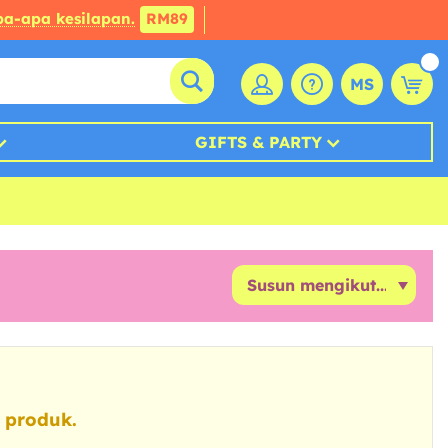
a-apa kesilapan.
RM89
MS
GIFTS & PARTY
 produk.