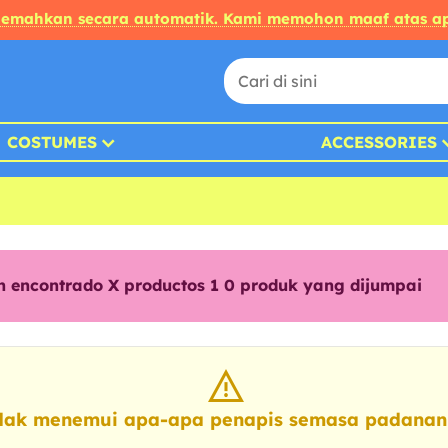
rjemahkan secara automatik. Kami memohon maaf atas ap
COSTUMES
ACCESSORIES
n encontrado X productos 1
0
produk yang dijumpai
dak menemui apa-apa penapis semasa padanan