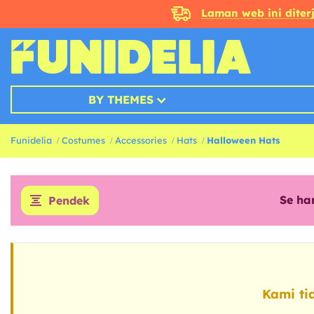
Laman web ini dite
BY THEMES
Funidelia
Costumes
Accessories
Hats
Halloween Hats
Se ha
Pendek
Kami ti