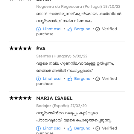
Nogueira da Regedoura (Portugal) 18/10/22
ഞാൻ കാത്തിരുന്നത് കൃത്യമായി. കാർണിവൽ
വസ്ത്രങ്ങൾക്ക് നല്ല നിലവാരം.
Lihat asal
•
Berguna
•
Verified
purchase
ÉVA
Szentes (Hungary) 6/02/22
വളരെ നല്ല ഗുണനിലവാരമുള്ള ഉൽപ്പന്നം,
ഞങ്ങൾ അതിൽ സംതൃപ്തരാണ്
Lihat asal
•
Berguna
•
Verified
purchase
MARIA ISABEL
Badajoz (España) 27/02/20
വസ്ത്രത്തിൻ്റെ വലുപ്പം കുട്ടിയുടെ
പ്രായവുമായി വളരെ പൊരുത്തപ്പെടുന്നു.
Lihat asal
•
Berguna
•
Verified
purchase