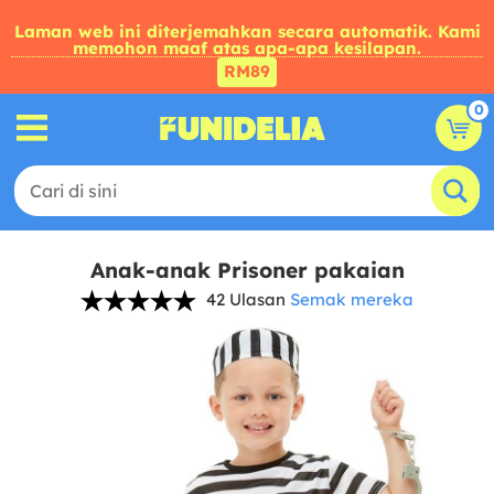
Laman web ini diterjemahkan secara automatik. Kami
memohon maaf atas apa-apa kesilapan.
RM89
0
Anak-anak Prisoner pakaian
42 Ulasan
Semak mereka