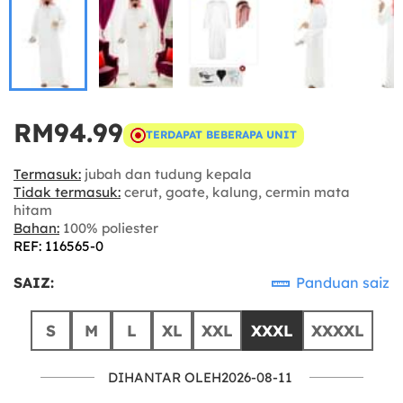
RM94.99
TERDAPAT BEBERAPA UNIT
Termasuk:
jubah dan tudung kepala
Tidak termasuk:
cerut, goate, kalung, cermin mata
hitam
Bahan:
100% poliester
REF: 116565-0
SAIZ:
Panduan saiz
S
M
L
XL
XXL
XXXL
XXXXL
DIHANTAR OLEH2026-08-11