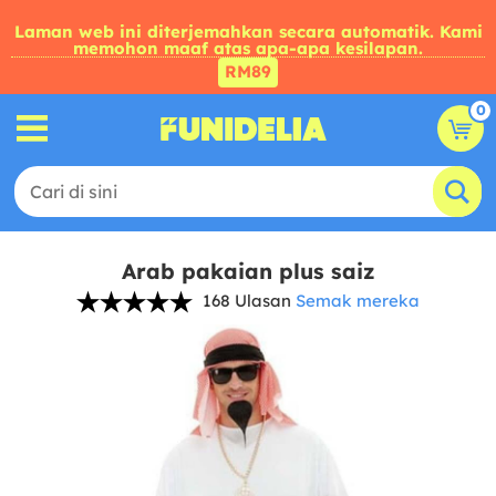
Laman web ini diterjemahkan secara automatik. Kami
memohon maaf atas apa-apa kesilapan.
RM89
0
Arab pakaian plus saiz
168 Ulasan
Semak mereka