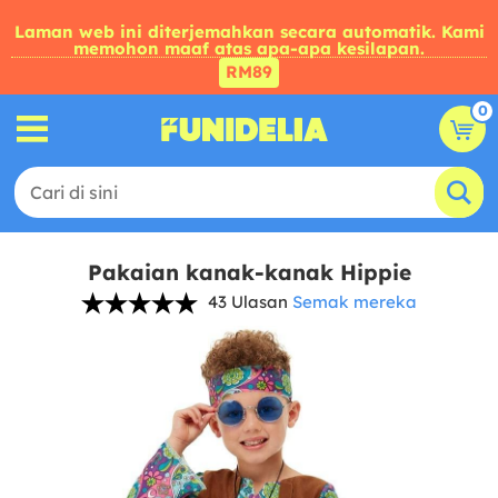
Laman web ini diterjemahkan secara automatik. Kami
memohon maaf atas apa-apa kesilapan.
RM89
0
Pakaian kanak-kanak Hippie
43 Ulasan
Semak mereka