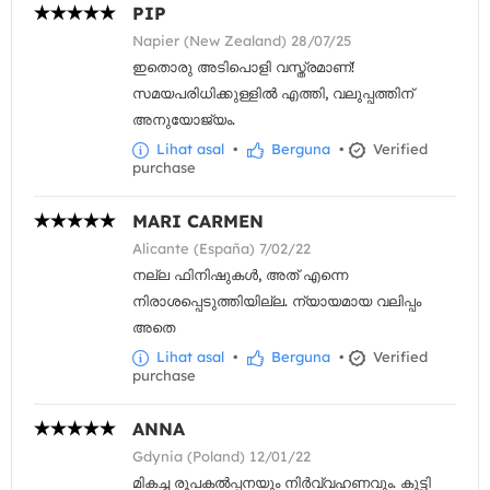
PIP
Napier (New Zealand) 28/07/25
ഇതൊരു അടിപൊളി വസ്ത്രമാണ്!
സമയപരിധിക്കുള്ളിൽ എത്തി, വലുപ്പത്തിന്
അനുയോജ്യം.
Lihat asal
•
Berguna
•
Verified
purchase
MARI CARMEN
Alicante (España) 7/02/22
നല്ല ഫിനിഷുകൾ, അത് എന്നെ
നിരാശപ്പെടുത്തിയില്ല. ന്യായമായ വലിപ്പം
അതെ
Lihat asal
•
Berguna
•
Verified
purchase
ANNA
Gdynia (Poland) 12/01/22
മികച്ച രൂപകൽപ്പനയും നിർവ്വഹണവും. കുട്ടി