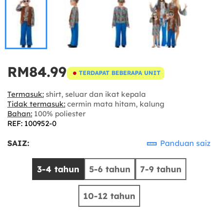
RM84.99
TERDAPAT BEBERAPA UNIT
Termasuk:
shirt, seluar dan ikat kepala
Tidak termasuk:
cermin mata hitam, kalung
Bahan:
100% poliester
REF: 100952-0
SAIZ:
Panduan saiz
3-4 tahun
5-6 tahun
7-9 tahun
10-12 tahun