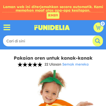
Laman web ini diterjemahkan secara automatik. Kami
memohon maaf atas apa-apa kesilapan.
RM89
0
Pakaian oren untuk kanak-kanak
22 Ulasan
Semak mereka