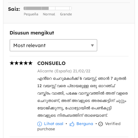
Saiz:
Disusun mengikut
CONSUELO
Alicante (España) 21/02/22
എൻ്റെ ചെറുമകൾക്ക് 6 വയസ്സ്, ഞാൻ 7 മുതൽ
12 വയസ്സ് വരെ പ്രായമുള്ള ഒരു ഓറഞ്ച്
വസ്ത്രം വാങ്ങി, പക്ഷേ വാസ്തവത്തിൽ അത് വളരെ
ചെറുതാണ്, അത് അവളുടെ അരക്കെട്ടിന് ചുറ്റും
യോജിക്കുന്നു, ഫോട്ടോയിൽ പെൺകുട്ടി
അവളുടെ നിതംബത്തിന് താഴെയാണ്.
Lihat asal
•
Berguna
•
Verified
purchase