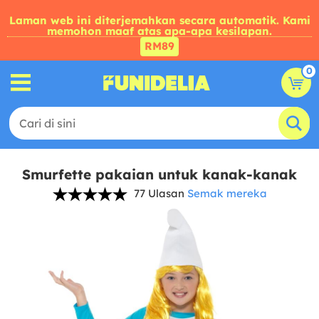
Laman web ini diterjemahkan secara automatik. Kami
memohon maaf atas apa-apa kesilapan.
RM89
0
Smurfette pakaian untuk kanak-kanak
77 Ulasan
Semak mereka