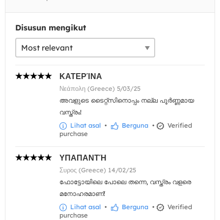
Disusun mengikut
ΚΑΤΕΡΊΝΑ
Νεάπολη (Greece) 5/03/25
അവളുടെ ടൈറ്റ്സിനൊപ്പം നല്ല പൂർണ്ണമായ
വസ്ത്രം!
Lihat asal
•
Berguna
•
Verified
purchase
ΥΠΑΠΑΝΤΉ
Συρος (Greece) 14/02/25
ഫോട്ടോയിലെ പോലെ തന്നെ, വസ്ത്രം വളരെ
മനോഹരമാണ്!
Lihat asal
•
Berguna
•
Verified
purchase