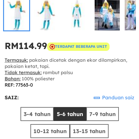
RM114.99
TERDAPAT BEBERAPA UNIT
Termasuk:
pakaian dicetak dengan ekor dilampirkan,
pakaian ketat, topi.
Tidak termasuk:
rambut palsu
Bahan:
100% poliester
REF: 77563-0
SAIZ:
Panduan saiz
3-4 tahun
5-6 tahun
7-9 tahun
10-12 tahun
13-15 tahun